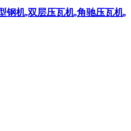
C型钢机,双层压瓦机,角驰压瓦机,