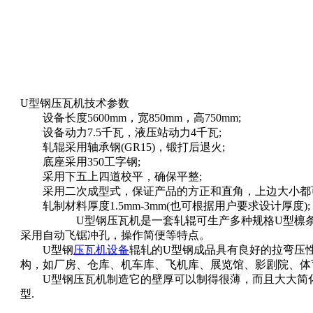
U型钢压瓦机技术参数
设备长度5600mm，宽850mm，高750mm;
设备动力7.5千瓦，液压站动力4千瓦;
轧辊采用轴承钢(GR15)，锻打后退火;
底座采用350工字钢;
采用下五上四道校平，确保平整;
采用二次成型式，保证产品的方正和直角，上边大小都可
轧制材料厚度1.5mm-3mm(也可根据用户要求设计厚度);
U型钢压瓦机是一套轧辊可生产多种规格U型檩条成品
采用自动飞锯冲孔，操作简便等特点。
U型钢
压瓦机设备
辊轧的U型钢成品具有良好的拉弯压
构，如厂房、仓库、机车库、飞机库、展览馆、影剧院、体
U型钢压瓦机制造它的壁厚可以制得很薄，而且大大简化
型.