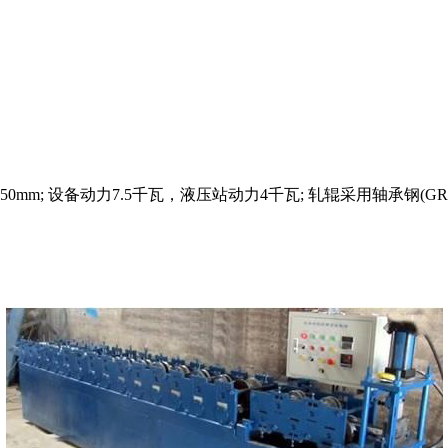
50mm; 设备动力7.5千瓦，液压站动力4千瓦; 轧辊采用轴承钢(G