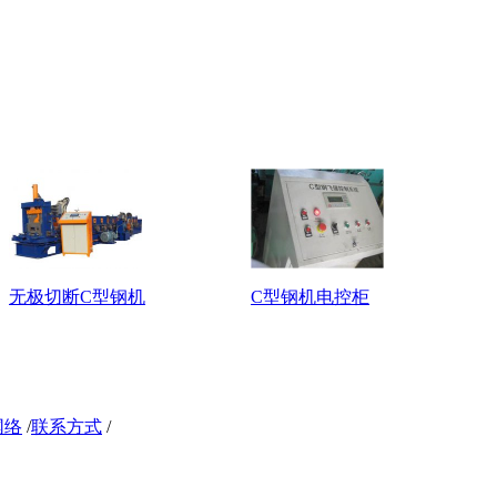
无极切断C型钢机
C型钢机电控柜
网络
/
联系方式
/